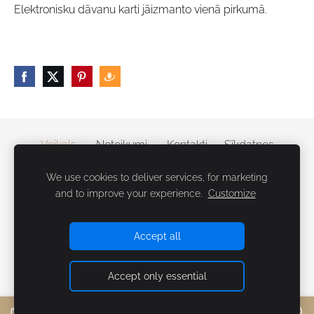
Elektronisku dāvanu karti jāizmanto vienā pirkumā.
Veikals
Noteikumi
Kontakti
Sīkdatnes
We use cookies to deliver services, for marketing
Radīts ar mīlestību un ticību Dievā
and to improve your experience.
Customize
+371 28225037
latvian.eden@gmail.com
Accept all
Accept only essential