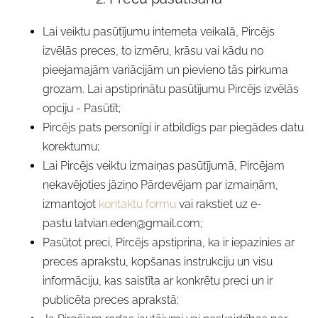
Lai veiktu pasūtījumu interneta veikalā, Pircējs
izvēlās preces, to izmēru, krāsu vai kādu no
pieejamajām variācijām un pievieno tās pirkuma
grozam. Lai apstiprinātu pasūtījumu Pircējs izvēlās
opciju - Pasūtīt;
Pircējs pats personīgi ir atbildīgs par piegādes datu
korektumu;
Lai Pircējs veiktu izmaiņas pasūtījumā, Pircējam
nekavējoties jāziņo Pārdevējam par izmaiņām,
izmantojot
kontaktu formu
vai
rakstiet
uz e-
pastu
latvian.eden@gmail.com
;
Pasūtot preci, Pircējs apstiprina, ka ir iepazinies ar
preces aprakstu, kopšanas instrukciju un visu
informāciju, kas saistīta ar konkrētu preci un ir
publicēta preces aprakstā;