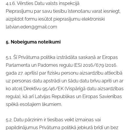
4.1.6. Vērsties Datu valsts inspekcijā
Pieprasījumu par savu tiesību īstenošanu varat iesniegt,
aizpildot formu iesūtot pieprasījumu elektroniski
latvian.eden@gmail.com
5. Nobeiguma noteikumi
5.1. Šī Privātuma politika izstrādāta saskaņā ar Eiropas
Parlamenta un Padomes regulu (ES) 2016/679 (2016.
gada 27. aprīlis) par fizisku personu aizsardzību attiecībā
uz personas datu apstrādi un šādu datu brīvu apriti un ar
ko atceļ Direktīvu 95/46/EK (Vispārīgā datu aizsardzības
regula), kā arī Latvijas Republikas un Eiropas Savienības
spēkā esošajiem likumiem.
5.2. Datu pārzinim ir tiesības veikt izmaiņas vai
papildinājumus Privātuma politikā jebkurā brīdī un bez