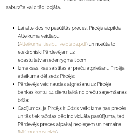
saburzīta vai citādi bojāta.
Lai atteiktos no pasūtītās preces, Pircējs aizpilda
Atteikuma veidlapu
(
Atteikuma_tiesibu_veidlapa.pdf
) un nosūta to
elektroniski Pārdevējam uz
epastu
latvian.eden@gmail.com
;
Izmaksas, kas saistītas ar preču atgriešanu Pircēja
atteikuma dēļ sedz Pircējs;
Pārdevējs veic naudas atgriešanu uz Pircēja
bankas kontu 14 dienu laikā no preču saņemšanas
brīža;
Gadījumos, ja Pircējs ir lūdzis veikt izmaiņas precēs
un tās tiek ražotas pēc individuāla pasūtījuma, tad
Pārdevējs preces atpakaļ nepieņem un nemaina.
(
MK 255 22.punkts
);