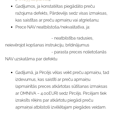
Gadījumos, ja konstatētas piegādāto preču
ražojuma defekts, Pārdevējs sedz visas izmaksas,
kas saistītas ar preču apmaiņu vai atgriešanu;
Prece NAV neatbilstoša/nekvalitatīva, ja:
- neatbilstība radusies,
neievērojot kopšanas instrukciju, brīdinājumus
- parasta preces nolietošanās
NAV uzskatāma par defektu
Gadījumā, ja Pircējs vēlas veikt preču apmaiņu, tad
izdevumus, kas saistīti ar preču apmaiņu
(apmainītās preces atkārtotas sūtīšanas izmaksas
ar OMNIVA – 4.00EUR) sedz Pircējs. Pircējam tiek
izraksīts rēķins par atkārtotu piegādi preču
apmaiņai atbilstoši izvēlētajam piegādes veidam.