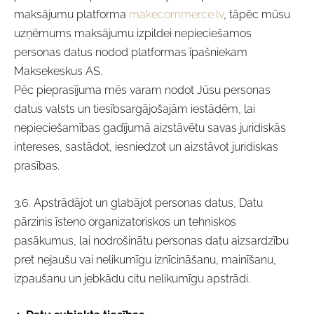
maksājumu platforma
makecommerce.lv
, tāpēc mūsu
uzņēmums maksājumu izpildei nepieciešamos
personas datus nodod platformas īpašniekam
Maksekeskus AS.
Pēc pieprasījuma mēs varam nodot Jūsu personas
datus valsts un tiesībsargājošajām iestādēm, lai
nepieciešamības gadījumā aizstāvētu savas juridiskās
intereses, sastādot, iesniedzot un aizstāvot juridiskas
prasības.
3.6. Apstrādājot un glabājot personas datus, Datu
pārzinis īsteno organizatoriskos un tehniskos
pasākumus, lai nodrošinātu personas datu aizsardzību
pret nejaušu vai nelikumīgu iznīcināšanu, mainīšanu,
izpaušanu un jebkādu citu nelikumīgu apstrādi.