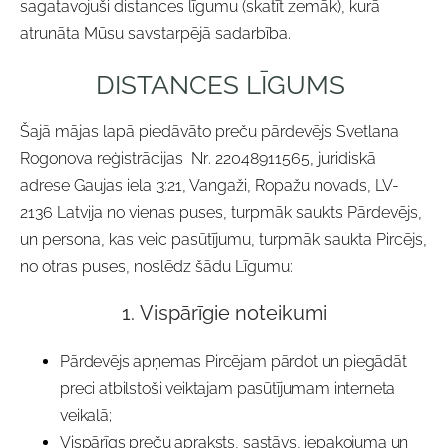
sagatavojuši distances līgumu (skatīt zemāk), kurā
atrunāta Mūsu savstarpējā sadarbība.
DISTANCES
L
Ī
GUMS
Š
aj
ā
m
ā
jas
lap
ā
pied
ā
v
ā
to
pre
č
u
p
ā
rdev
ē
js
Svetlana
Rogonova
re
ģ
istr
ā
cijas Nr
.
22048911565
,
juridisk
ā
adrese
Gaujas iela 3:21, Vangaži, Ropažu novads, LV-
2136
Latvija
no
vienas
puses
,
turpm
ā
k
saukts
P
ā
rdev
ē
js
,
un
persona
,
kas
veic
pas
ū
t
ī
jumu
,
turpm
ā
k
saukta
Pirc
ē
js
,
no
otras
puses
,
nosl
ē
dz
šā
du
L
ī
gumu
:
1.
Vispārīgie noteikumi
Pārdevējs apņemas Pircējam pārdot un piegādāt
preci atbilstoši veiktajam pasūtījumam interneta
veikalā;
Vispārīgs preču apraksts, sastāvs, iepakojuma un