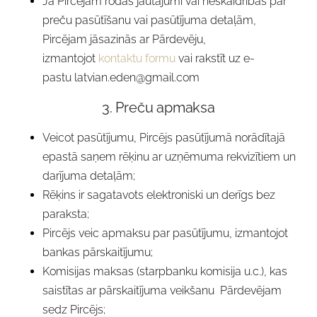
Ja Pircējam rodas jautājumi vai neskaidrības par
preču pasūtīšanu vai pasūtījuma detaļām,
Pircējam jāsazinās ar Pārdevēju
,
izmantojot
kontaktu formu
vai rakstīt uz e-
pastu
latvian.eden@gmail.com
3. Preču apmaksa
Veicot pasūtījumu, Pircējs pasūtījumā norādītajā
epastā saņem rēķinu ar uzņēmuma rekvizītiem un
darījuma detaļām;
Rēķins ir sagatavots elektroniski un derīgs bez
paraksta;
Pircējs veic apmaksu par pasūtījumu, izmantojot
bankas pārskaitījumu;
Komisijas maksas (starpbanku komisija u.c.), kas
saistītas ar pārskaitījuma veikšanu Pārdevējam
sedz Pircējs;