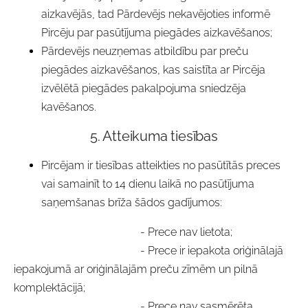
aizkavējās, tad Pārdevējs nekavējoties informē
Pircēju par pasūtījuma piegādes aizkavēšanos;
Pārdevējs neuzņemas atbildību par preču
piegādes aizkavēšanos, kas saistīta ar Pircēja
izvēlētā piegādes pakalpojuma sniedzēja
kavēšanos.
5. Atteikuma tiesības
Pircējam ir tiesības atteikties no pasūtītās preces
vai samainīt to 14 dienu laikā no pasūtījuma
saņemšanas brīža šādos gadījumos:
- Prece nav lietota;
- Prece ir iepakota oriģinālajā
iepakojumā ar oriģinālajām preču zīmēm un pilnā
komplektācijā;
- Prece nav sasmērēta,