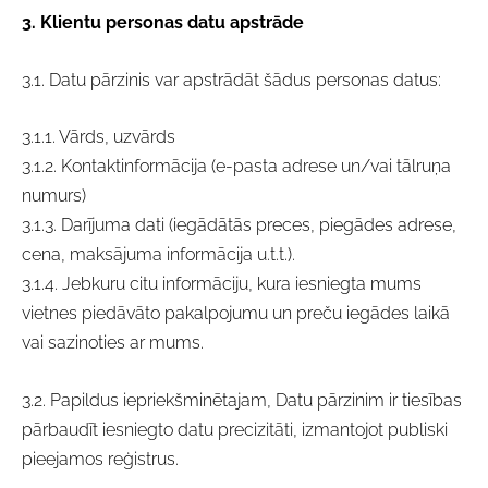
3. Klientu personas datu apstrāde
3.1. Datu pārzinis var apstrādāt šādus personas datus:
3.1.1. Vārds, uzvārds
3.1.2. Kontaktinformācija (e-pasta adrese un/vai tālruņa
numurs)
3.1.3. Darījuma dati (iegādātās preces, piegādes adrese,
cena, maksājuma informācija u.t.t.).
3.1.4. Jebkuru citu informāciju, kura iesniegta mums
vietnes piedāvāto pakalpojumu un preču iegādes laikā
vai sazinoties ar mums.
3.2. Papildus iepriekšminētajam, Datu pārzinim ir tiesības
pārbaudīt iesniegto datu precizitāti, izmantojot publiski
pieejamos reģistrus.