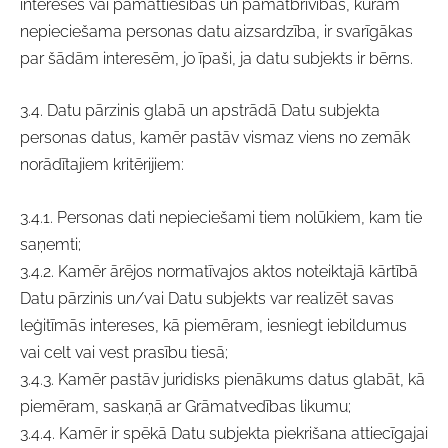
intereses vai pamattiesības un pamatbrīvības, kurām
nepieciešama personas datu aizsardzība, ir svarīgākas
par šādām interesēm, jo īpaši, ja datu subjekts ir bērns.
3.4. Datu pārzinis glabā un apstrādā Datu subjekta
personas datus, kamēr pastāv vismaz viens no zemāk
norādītajiem kritērijiem:
3.4.1. Personas dati nepieciešami tiem nolūkiem, kam tie
saņemti;
3.4.2. Kamēr ārējos normatīvajos aktos noteiktajā kārtībā
Datu pārzinis un/vai Datu subjekts var realizēt savas
leģitīmās intereses, kā piemēram, iesniegt iebildumus
vai celt vai vest prasību tiesā;
3.4.3. Kamēr pastāv juridisks pienākums datus glabāt, kā
piemēram, saskaņā ar Grāmatvedības likumu;
3.4.4. Kamēr ir spēkā Datu subjekta piekrišana attiecīgajai