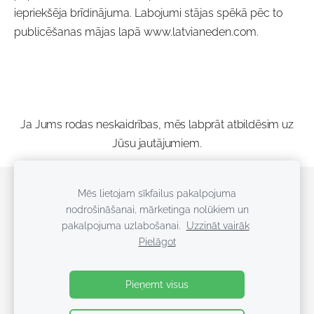
iepriekšēja brīdinājuma. Labojumi stājas spēkā pēc to
publicēšanas mājas lapā www.latvianeden.com.
Ja Jums rodas neskaidrības, mēs labprāt atbildēsim uz
Jūsu jautājumiem.
Veikals
Noteikumi
Kontakti
Sīkdatnes
Mēs lietojam sīkfailus pakalpojuma
nodrošināšanai, mārketinga nolūkiem un
pakalpojuma uzlabošanai.
Uzzināt vairāk
Radīts ar mīlestību un ticību Dievā
Pielāgot
+371 28225037
latvian.eden@gmail.com
Pieņemt visus