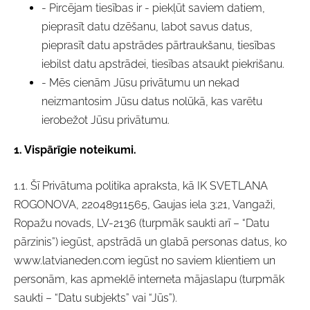
- Pircējam tiesības ir - piekļūt saviem datiem,
pieprasīt datu dzēšanu, labot savus datus,
pieprasīt datu apstrādes pārtraukšanu, tiesības
iebilst datu apstrādei, tiesības atsaukt piekrišanu.
- Mēs cienām Jūsu privātumu un nekad
neizmantosim Jūsu datus nolūkā, kas varētu
ierobežot Jūsu privātumu.
1. Vispārīgie noteikumi.
1.1. Šī Privātuma politika apraksta, kā IK SVETLANA
ROGONOVA, 22048911565, Gaujas iela 3:21, Vangaži,
Ropažu novads, LV-2136 (turpmāk saukti arī – “Datu
pārzinis”) iegūst, apstrādā un glabā personas datus, ko
www.latvianeden.com iegūst no saviem klientiem un
personām, kas apmeklē interneta mājaslapu (turpmāk
saukti – “Datu subjekts” vai “Jūs”).