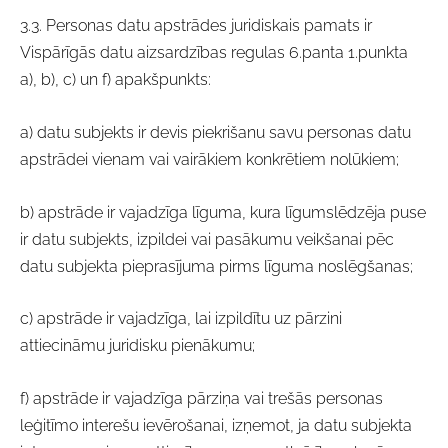
3.3. Personas datu apstrādes juridiskais pamats ir
Vispārīgās datu aizsardzības regulas 6.panta 1.punkta
a), b), c) un f) apakšpunkts:
a) datu subjekts ir devis piekrišanu savu personas datu
apstrādei vienam vai vairākiem konkrētiem nolūkiem;
b) apstrāde ir vajadzīga līguma, kura līgumslēdzēja puse
ir datu subjekts, izpildei vai pasākumu veikšanai pēc
datu subjekta pieprasījuma pirms līguma noslēgšanas;
c) apstrāde ir vajadzīga, lai izpildītu uz pārzini
attiecināmu juridisku pienākumu;
f) apstrāde ir vajadzīga pārziņa vai trešās personas
leģitīmo interešu ievērošanai, izņemot, ja datu subjekta