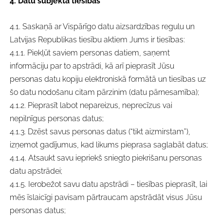
4. Datu subjekta tiesības
4.1. Saskaņā ar Vispārīgo datu aizsardzības regulu un
Latvijas Republikas tiesību aktiem Jums ir tiesības:
4.1.1. Piekļūt saviem personas datiem, saņemt
informāciju par to apstrādi, kā arī pieprasīt Jūsu
personas datu kopiju elektroniskā formātā un tiesības uz
šo datu nodošanu citam pārzinim (datu pārnesamība);
4.1.2. Pieprasīt labot nepareizus, neprecīzus vai
nepilnīgus personas datus;
4.1.3. Dzēst savus personas datus (“tikt aizmirstam”),
izņemot gadījumus, kad likums pieprasa saglabāt datus;
4.1.4. Atsaukt savu iepriekš sniegto piekrišanu personas
datu apstrādei;
4.1.5. Ierobežot savu datu apstrādi – tiesības pieprasīt, lai
mēs īslaicīgi pavisam pārtraucam apstrādāt visus Jūsu
personas datus;