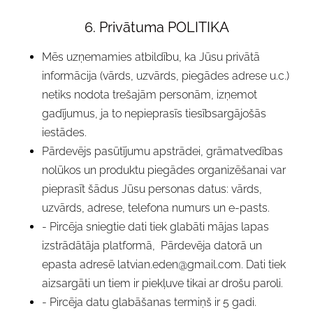
6. Privātuma POLITIKA
Mēs uzņemamies atbildību, ka Jūsu privātā
informācija (vārds, uzvārds, piegādes adrese u.c.)
netiks nodota trešajām personām, izņemot
gadījumus, ja to nepieprasīs tiesībsargājošās
iestādes.
Pārdevējs pasūtījumu apstrādei, grāmatvedības
nolūkos un produktu piegādes organizēšanai var
pieprasīt šādus Jūsu personas datus: vārds,
uzvārds, adrese, telefona numurs un e-pasts.
- Pircēja sniegtie dati tiek glabāti mājas lapas
izstrādātāja platformā, Pārdevēja datorā un
epasta adresē
latvian.eden@gmail.com
. Dati tiek
aizsargāti un tiem ir piekļuve tikai ar drošu paroli.
- Pircēja datu glabāšanas termiņš ir 5 gadi.