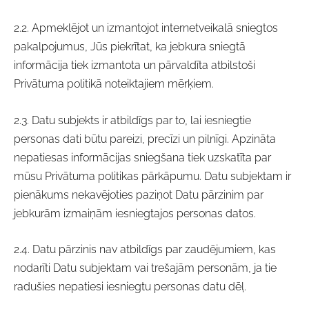
2.2. Apmeklējot un izmantojot internetveikalā sniegtos
pakalpojumus, Jūs piekrītat, ka jebkura sniegtā
informācija tiek izmantota un pārvaldīta atbilstoši
Privātuma politikā noteiktajiem mērķiem.
2.3. Datu subjekts ir atbildīgs par to, lai iesniegtie
personas dati būtu pareizi, precīzi un pilnīgi. Apzināta
nepatiesas informācijas sniegšana tiek uzskatīta par
mūsu Privātuma politikas pārkāpumu. Datu subjektam ir
pienākums nekavējoties paziņot Datu pārzinim par
jebkurām izmaiņām iesniegtajos personas datos.
2.4. Datu pārzinis nav atbildīgs par zaudējumiem, kas
nodarīti Datu subjektam vai trešajām personām, ja tie
radušies nepatiesi iesniegtu personas datu dēļ.