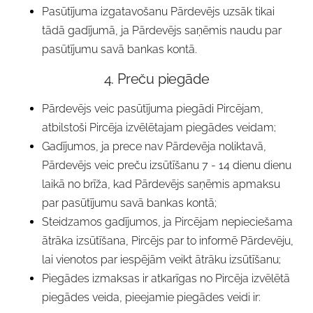
Pasūtījuma izgatavošanu Pārdevējs uzsāk tikai
tādā gadījumā, ja Pārdevējs saņēmis naudu par
pasūtījumu savā bankas kontā.
4. Preču piegāde
Pārdevējs veic pasūtījuma piegādi Pircējam,
atbilstoši Pircēja izvēlētajam piegādes veidam;
Gadījumos, ja prece nav Pārdevēja noliktavā,
Pārdevējs veic preču izsūtīšanu 7 - 14 dienu dienu
laikā no brīža, kad Pārdevējs saņēmis apmaksu
par pasūtījumu savā bankas kontā;
Steidzamos gadījumos, ja Pircējam nepieciešama
ātrāka izsūtīšana, Pircējs par to informē Pārdevēju,
lai vienotos par iespējām veikt ātrāku izsūtīšanu;
Piegādes izmaksas ir atkarīgas no Pircēja izvēlētā
piegādes veida, pieejamie piegādes veidi ir: