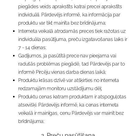
piegādes veids aprakstīts katrai precei aprakstīts
individuāli. Pārdevējs informē, ka informācija par
produktu var tikt mainīta bez brīdinājuma;
Interneta veikalā atrodamās preces tiek ražotas uz
individuāla pasūtījuma, preču izgatavošanas laiks ir
7 - 14 dienas;
Gadījumos, ja pasūtītā prece nav pieejama vai
radušās problēmas piegādē, tad Pārdevējs par to
informē Pircēju vienas darba dienas laikā;
Produktu krāsas dzīvē var atšķirties no interneta
redzamajām monitoru uzstādījumu dēļ;
Produktu cenas katram produktam ir atspoguļotas
atsevišķi. Pārdevējs informē, ka cenas interneta
veikalā ir mainīgas, cenu Pārdevējs var mainīt bez
brīdinājuma;
2.
Preču pasūtīšana