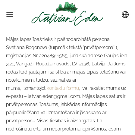
Mājas lapas īpašnieks ir
pašnodarbinātā persona
Svetlana Rogonova
(turpmāk tekstā "
privātpersona
" ),
reģistrācijas Nr.
22048911565
, juridiskā adrese
Gaujas iela
3:21, Vangaži, Ropažu novads, LV-2136, Latvija.
Ja Jums
rodas kādi jautājumi saistībā ar mājas lapas lietošanu vai
noteikumiem, lūdzu, sazināties ar
mums,
izmantojot
kontaktu formu
,
vai rakstiet mums uz
e-pastu –
latvian.eden
@gmail.com. Mājas lapas saturs ir
privātpersonas
īpašums, jebkādas informācijas
pārpublicēšana vai izmantošana ir jāsaskaņo ar
privātpersonu
. Visas tiesības ir aizsargātas.
Lai
nodrošinātu ērtu un nepārprotamu iepirkšanos, esam