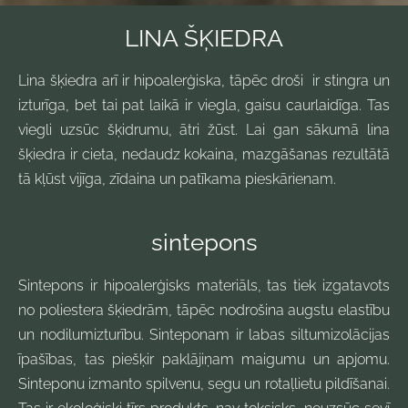
LINA ŠĶIEDRA
Lina šķiedra arī ir hipoalerģiska, tāpēc droši ir stingra un
izturīga, bet tai pat laikā ir viegla, gaisu caurlaidīga. Tas
viegli uzsūc šķidrumu, ātri žūst. Lai gan sākumā lina
šķiedra ir cieta, nedaudz kokaina, mazgāšanas rezultātā
tā kļūst vijīga, zīdaina un patīkama pieskārienam.
sintepons
Sintepons ir hipoalerģisks materiāls, tas tiek izgatavots
no poliestera šķiedrām, tāpēc nodrošina augstu elastību
un nodilumizturību. Sinteponam ir labas siltumizolācijas
īpašības, tas piešķir paklājiņam maigumu un apjomu.
Sinteponu izmanto spilvenu, segu un rotaļlietu pildīšanai.