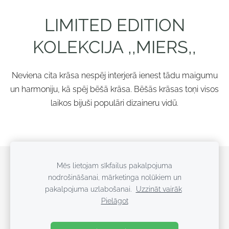
LIMITED EDITION
KOLEKCIJA
,,MIERS,,
Neviena cita krāsa nespēj interjerā ienest tādu maigumu
un harmoniju, kā spēj bēšā krāsa.
Bēšās krāsas toņi visos
laikos bijuši populāri dizaineru vidū.
Veikals
Noteikumi
Kontakti
Sīkdatnes
Mēs lietojam sīkfailus pakalpojuma
nodrošināšanai, mārketinga nolūkiem un
pakalpojuma uzlabošanai.
Uzzināt vairāk
Radīts ar mīlestību un ticību Dievā
Pielāgot
+371 28225037
latvian.eden@gmail.com