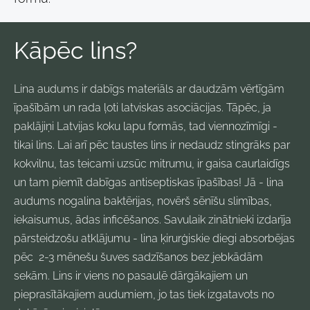
Kāpēc lins?
Lina audums ir dabīgs materiāls ar daudzām vērtīgām
īpašībām un rada ļoti latviskas asociācijas. Tāpēc, ja
paklājiņi Latvijas koku lapu formās, tad viennozīmīgi -
tikai lins. Lai arī pēc taustes lins ir nedaudz stingrāks par
kokvilnu, tas teicami uzsūc mitrumu, ir gaisa caurlaidīgs
un tam piemīt dabīgas antiseptiskas īpašības! Jā - lina
audums nogalina baktērijas, novērš sēnīšu slimības,
iekaisumus, ādas inficēšanos. Savulaik zinātnieki izdarīja
pārsteidzošu atklājumu - lina ķirurģiskie diegi absorbējas
pēc 2-3 mēnešu šuves sadzīšanos bez jebkādām
sekām.
Lins ir viens no pasaulē dārgākajiem un
pieprasītākajiem audumiem, jo tas tiek izgatavots no