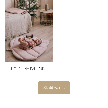
LIELIE LINA PAKLĀJIŅI
​Skatīt vairāk​