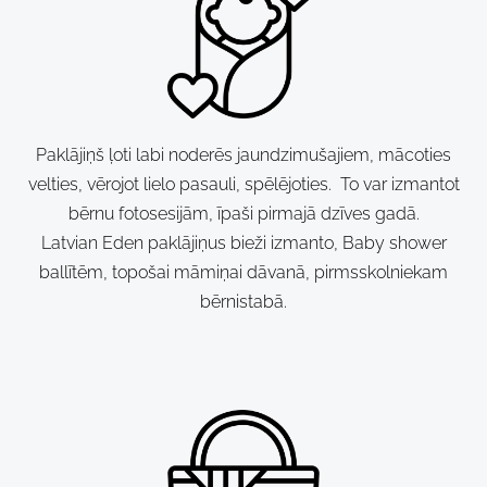
Paklājiņš ļoti labi noderēs jaundzimušajiem, mācoties
velties, vērojot lielo pasauli, spēlējoties. To var izmantot
bērnu fotosesijām, īpaši pirmajā dzīves gadā.
Latvian Eden paklājiņus bieži izmanto, Baby shower
ballītēm, topošai māmiņai dāvanā, pirmsskolniekam
bērnistabā.