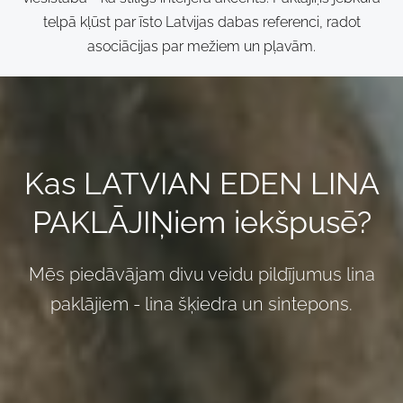
telpā kļūst par īsto Latvijas dabas referenci, radot
asociācijas par mežiem un pļavām.
Kas LATVIAN EDEN LINA
PAKLĀJIŅiem iekšpusē?
Mēs piedāvājam divu veidu pildījumus lina
paklājiem -
lina šķiedra
un sintepons.