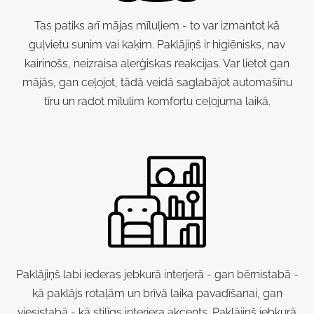
Tas patiks arī mājas mīluļiem - to var izmantot kā
guļvietu sunim vai kaķim. Paklājiņš ir higiēnisks, nav
kairinošs, neizraisa alerģiskas reakcijas. Var lietot gan
mājās, gan ceļojot, tādā veidā saglabājot automašīnu
tīru un radot mīlulim komfortu ceļojuma laikā.
Paklājiņš labi iederas jebkurā interjerā - gan bērnistabā -
kā paklājs rotaļām un brīvā laika pavadīšanai, gan
viesistabā - kā stilīgs interjera akcents. Paklājiņš jebkurā