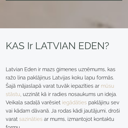
KAS Ir LATVIAN EDEN?
Latvian Eden ir mazs ģimenes uzņēmums, kas
ražo lina paklājiņus Latvijas koku lapu formās.
Šajā mājaslapā varat tuvāk iepazīties ar
mūsu
stāstu
uzzināt kā ir radies nosaukums un ideja.
,
Veikala sadaļā varēsiet
iegādāties
paklājiņu sev
vai kādam dāvanā. Ja rodas kādi jautājumi, droši
varat
sazināties
ar mums, izmantojot kontaktu
formu.