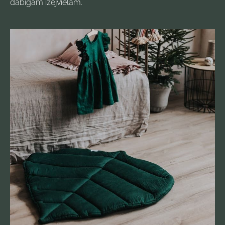
dabīgām izejvielām.