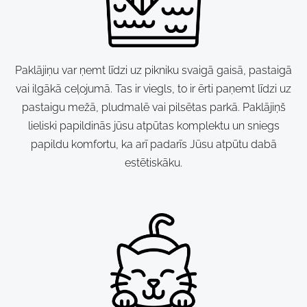
Paklājiņu var ņemt līdzi uz pikniku svaigā gaisā, pastaigā
vai ilgākā ceļojumā. Tas ir viegls, to ir ērti paņemt līdzi uz
pastaigu mežā, pludmalē vai pilsētas parkā. Paklājiņš
lieliski papildinās jūsu atpūtas komplektu un sniegs
papildu komfortu, ka arī padarīs Jūsu atpūtu dabā
estētiskāku.