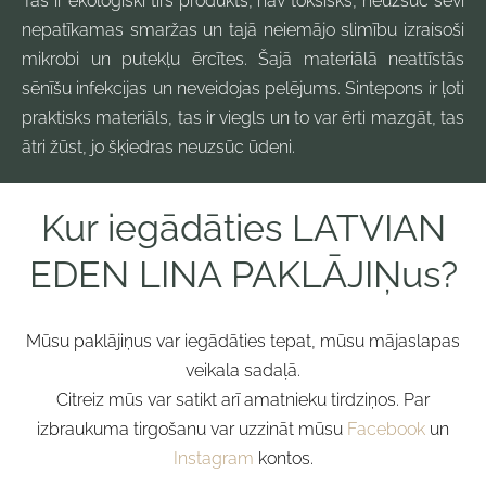
Tas ir ekoloģiski tīrs produkts, nav toksisks, neuzsūc sevī
nepatīkamas smaržas un tajā neiemājo slimību izraisoši
mikrobi un putekļu ērcītes. Šajā materiālā neattīstās
sēnīšu infekcijas un neveidojas pelējums. Sintepons ir ļoti
praktisks materiāls, tas ir viegls un to var ērti mazgāt, tas
ātri žūst, jo šķiedras neuzsūc ūdeni.
Kur iegādāties LATVIAN
EDEN LINA PAKLĀJIŅus?
Mūsu paklājiņus var iegādāties tepat, mūsu mājaslapas
veikala sadaļā.
Citreiz mūs var satikt arī amatnieku tirdziņos. Par
izbraukuma tirgošanu var uzzināt mūsu
Facebook
un
Instagram
kontos.